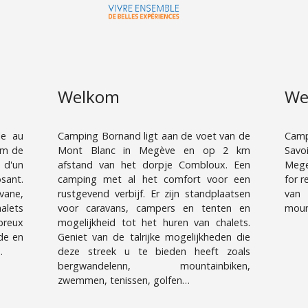
Welkom
We
le au
Camping Bornand ligt aan de voet van de
Camp
km de
Mont Blanc in Megève en op 2 km
Savo
 d'un
afstand van het dorpje Combloux. Een
Mege
ant.
camping met al het comfort voor een
for r
vane,
rustgevend verbijf. Er zijn standplaatsen
van 
alets
voor caravans, campers en tenten en
mount
breux
mogelijkheid tot het huren van chalets.
ade en
Geniet van de talrijke mogelijkheden die
.
deze streek u te bieden heeft zoals
bergwandelenn, mountainbiken,
zwemmen, tenissen, golfen…