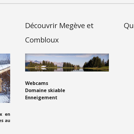
Découvrir Megève et
Que
Combloux
Webcams
Domaine skiable
Enneigement
x en
es au