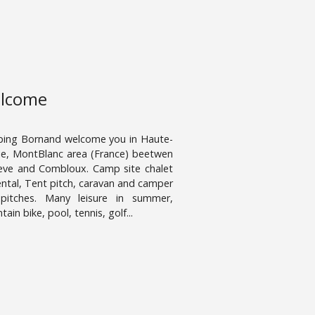
lcome
ing Bornand welcome you in Haute-
ie, MontBlanc area (France) beetwen
ve and Combloux. Camp site chalet
ental, Tent pitch, caravan and camper
pitches. Many leisure in summer,
ain bike, pool, tennis, golf...