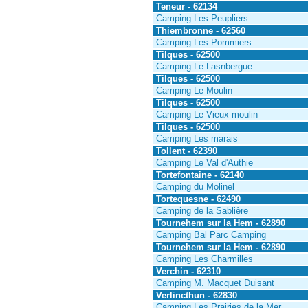
Teneur - 62134
Camping Les Peupliers
Thiembronne - 62560
Camping Les Pommiers
Tilques - 62500
Camping Le Lasnbergue
Tilques - 62500
Camping Le Moulin
Tilques - 62500
Camping Le Vieux moulin
Tilques - 62500
Camping Les marais
Tollent - 62390
Camping Le Val d'Authie
Tortefontaine - 62140
Camping du Molinel
Tortequesne - 62490
Camping de la Sablière
Tournehem sur la Hem - 62890
Camping Bal Parc Camping
Tournehem sur la Hem - 62890
Camping Les Charmilles
Verchin - 62310
Camping M. Macquet Duisant
Verlincthun - 62830
Camping Les Prairies de la Mer