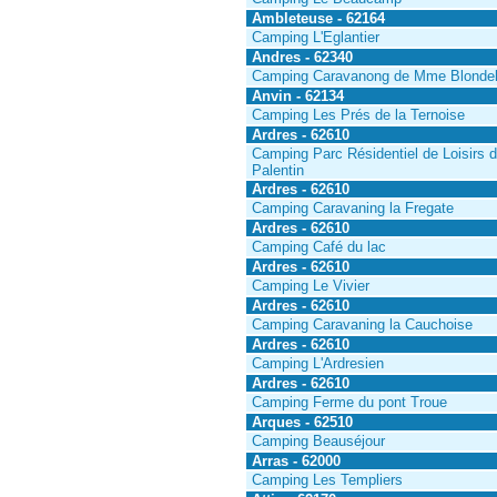
Ambleteuse - 62164
Camping L'Eglantier
Andres - 62340
Camping Caravanong de Mme Blonde
Anvin - 62134
Camping Les Prés de la Ternoise
Ardres - 62610
Camping Parc Résidentiel de Loisirs 
Palentin
Ardres - 62610
Camping Caravaning la Fregate
Ardres - 62610
Camping Café du lac
Ardres - 62610
Camping Le Vivier
Ardres - 62610
Camping Caravaning la Cauchoise
Ardres - 62610
Camping L'Ardresien
Ardres - 62610
Camping Ferme du pont Troue
Arques - 62510
Camping Beauséjour
Arras - 62000
Camping Les Templiers