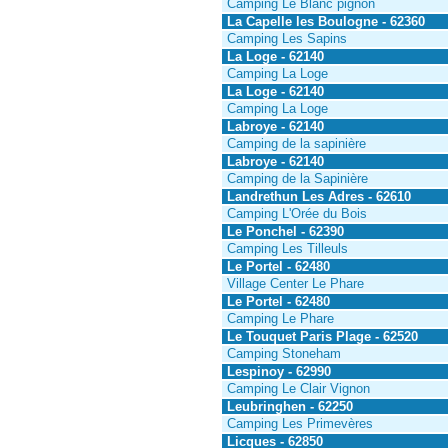
Camping Le Blanc pignon
La Capelle les Boulogne - 62360
Camping Les Sapins
La Loge - 62140
Camping La Loge
La Loge - 62140
Camping La Loge
Labroye - 62140
Camping de la sapinière
Labroye - 62140
Camping de la Sapinière
Landrethun Les Adres - 62610
Camping L'Orée du Bois
Le Ponchel - 62390
Camping Les Tilleuls
Le Portel - 62480
Village Center Le Phare
Le Portel - 62480
Camping Le Phare
Le Touquet Paris Plage - 62520
Camping Stoneham
Lespinoy - 62990
Camping Le Clair Vignon
Leubringhen - 62250
Camping Les Primevères
Licques - 62850