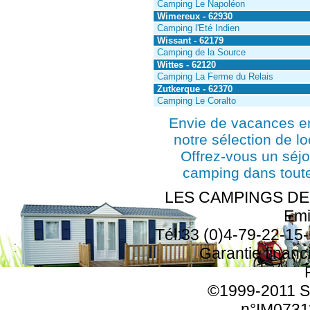
Camping Le Napoléon
Wimereux - 62930
Camping l'Eté Indien
Wissant - 62179
Camping de la Source
Wittes - 62120
Camping La Ferme du Relais
Zutkerque - 62370
Camping Le Coralto
Envie de vacances e
notre sélection de l
Offrez-vous un séjo
camping dans toute
LES CAMPINGS DE F
Emi
Tél:33 (0)4-79-22-15-
Garantie finan
©1999-2011 SA
n°IM0731