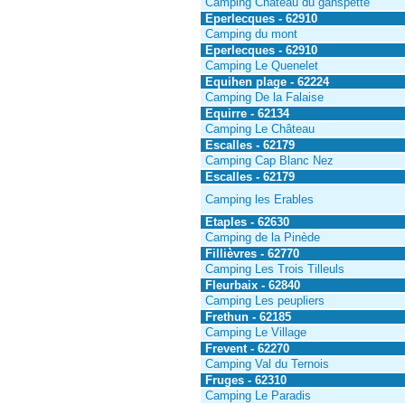
Camping Château du ganspette
Eperlecques - 62910
Camping du mont
Eperlecques - 62910
Camping Le Quenelet
Equihen plage - 62224
Camping De la Falaise
Equirre - 62134
Camping Le Château
Escalles - 62179
Camping Cap Blanc Nez
Escalles - 62179
Camping les Erables
Etaples - 62630
Camping de la Pinède
Fillièvres - 62770
Camping Les Trois Tilleuls
Fleurbaix - 62840
Camping Les peupliers
Frethun - 62185
Camping Le Village
Frevent - 62270
Camping Val du Ternois
Fruges - 62310
Camping Le Paradis